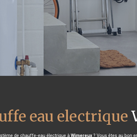
uffe eau electrique
ystème de chauffe-eau électrique à
Wimereux
? Vous êtes au bon en