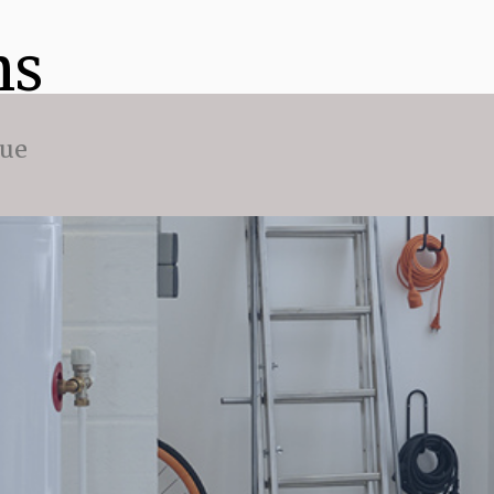
ns
que