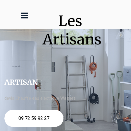
Les 
Artisans
ARTISAN
devis Chauffe eau electrique Waziers
09 72 59 92 27