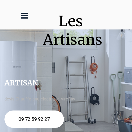
Les 
Artisans
ARTISAN
devis Chauffe eau electrique Viroflay
09 72 59 92 27