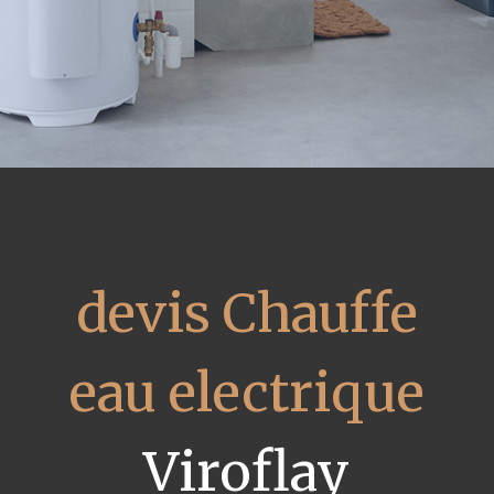
devis Chauffe
eau electrique
Viroflay