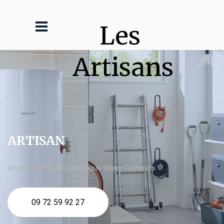
Les 
Artisans
ARTISAN
devis Chauffe eau electrique Villers Cotterêts
09 72 59 92 27