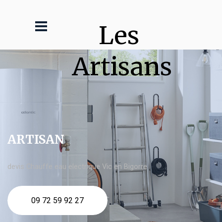
Les 
Artisans
ARTISAN
devis Chauffe eau electrique Vic en Bigorre
09 72 59 92 27