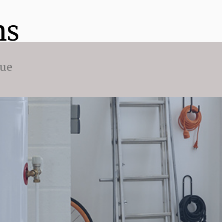
ns
que