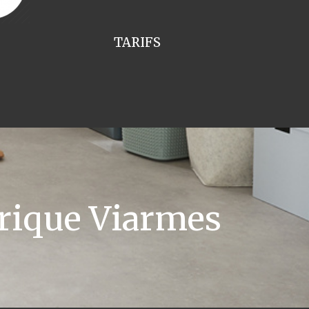
TARIFS
rique Viarmes