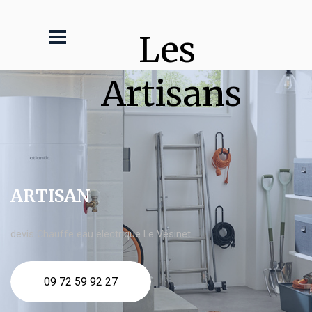
Les 
Artisans
ARTISAN
devis Chauffe eau electrique Le Vésinet
09 72 59 92 27