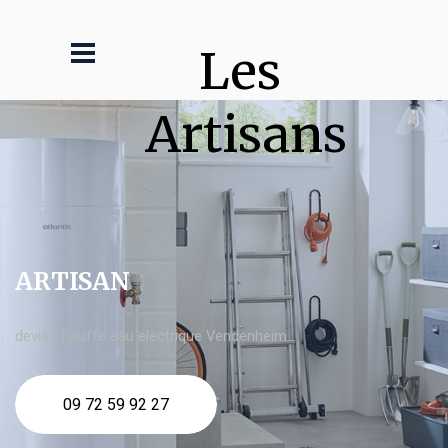
Les 
Artisans
ARTISAN
devis Chauffe eau electrique Vendenheim
09 72 59 92 27