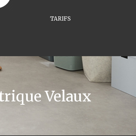
TARIFS
trique Velaux