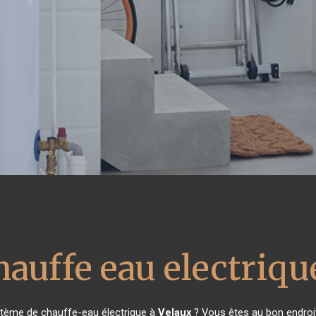
hauffe eau electriqu
stème de chauffe-eau électrique à
Velaux
? Vous êtes au bon endroit