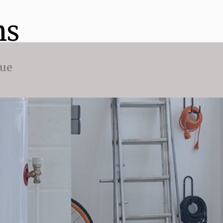
ns
que