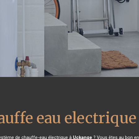
auffe eau electrique
système de chauffe-eau électrique à
Uckange
? Vous êtes au bon end