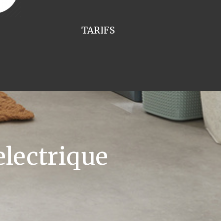
TARIFS
lectrique