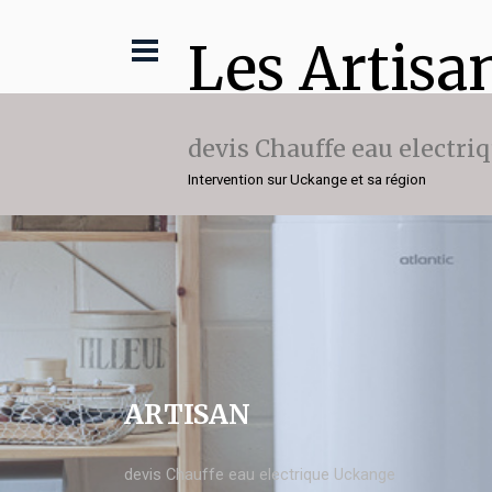
Les Artisa
devis Chauffe eau electri
Intervention sur Uckange et sa région
ARTISAN
devis Chauffe eau electrique Uckange