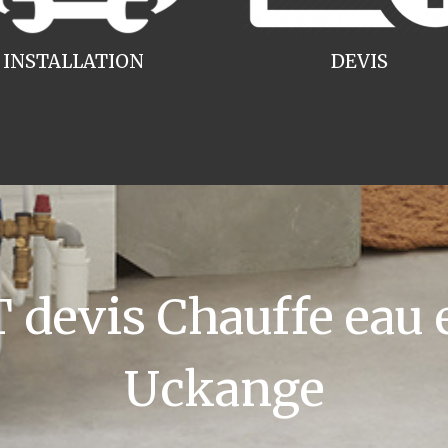
INSTALLATION
DEVIS
devis Chauffe eau e
Uckange