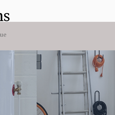
ns
que