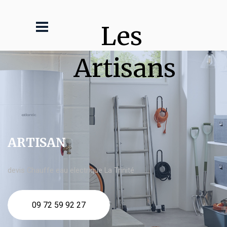
Les 
Artisans
ARTISAN
devis Chauffe eau electrique La Trinité
09 72 59 92 27