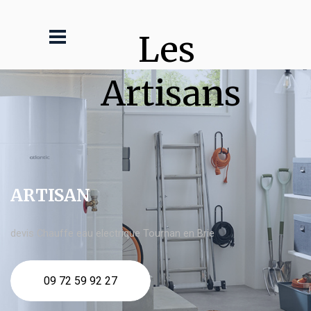
Les 
Artisans
ARTISAN
devis Chauffe eau electrique Tournan en Brie
09 72 59 92 27