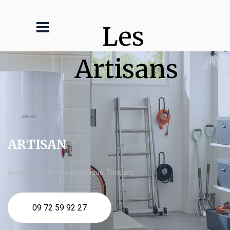
Les 
Artisans
ARTISAN
devis Chauffe eau electrique Thouars
09 72 59 92 27