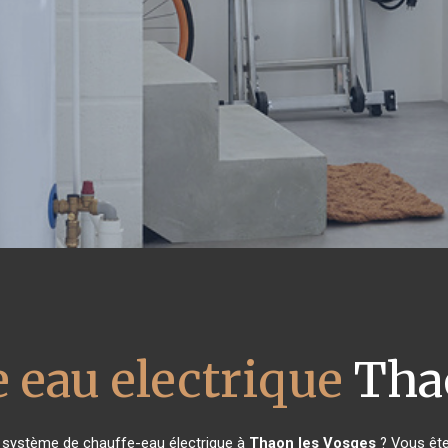
 eau electrique
Thao
e système de chauffe-eau électrique à
Thaon les Vosges
? Vous ête