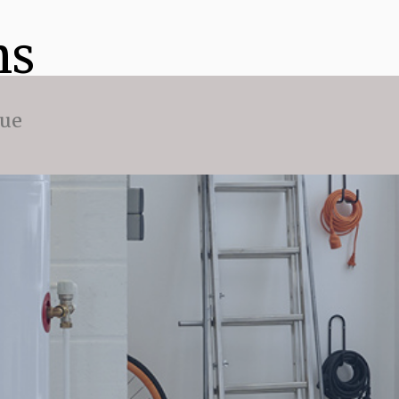
ns
que