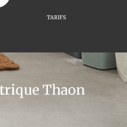
TARIFS
ctrique Thaon