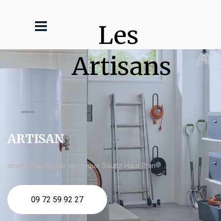
Les 
Artisans
ARTISAN
devis Chauffe eau electrique Soultz Haut Rhin
09 72 59 92 27