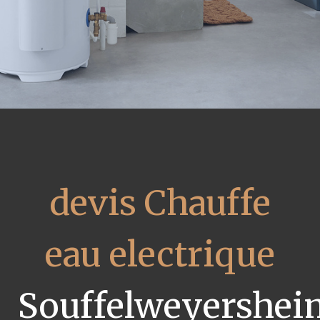
devis Chauffe
eau electrique
Souffelweyershei