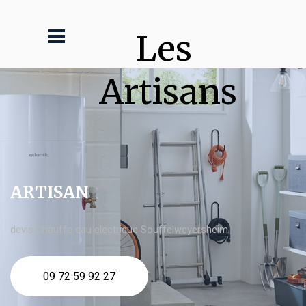
Les 
Artisans
ARTISAN
devis Chauffe eau electrique Souffelweyersheim
09 72 59 92 27