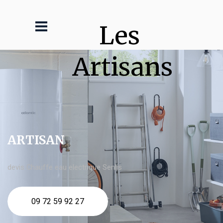
Les 
Artisans
ARTISAN
devis Chauffe eau electrique Senlis
09 72 59 92 27