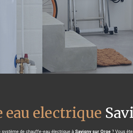
 eau electrique
Savi
e système de chauffe-eau électrique à
Savigny sur Orge
? Vous êtes