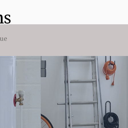
ns
que