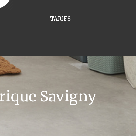
TARIFS
rique Savigny