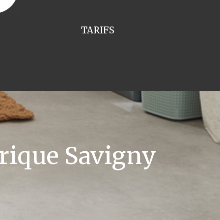
TARIFS
rique Savigny