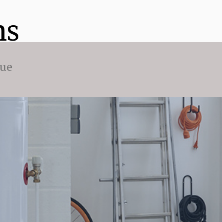
ns
que