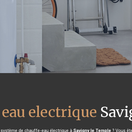
 eau electrique
Savi
e système de chauffe-eau électrique à
Savigny le Temple
? Vous ête