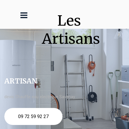
Les 
Artisans
ARTISAN
devis Chauffe eau electrique Savenay
09 72 59 92 27