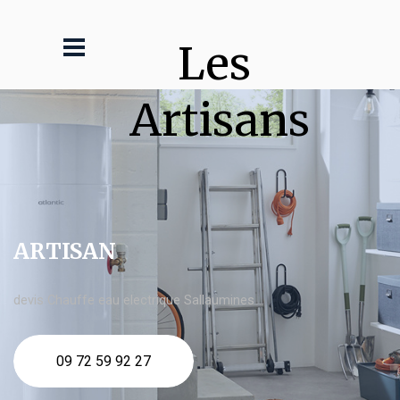
Les 
Artisans
ARTISAN
devis Chauffe eau electrique Sallaumines
09 72 59 92 27