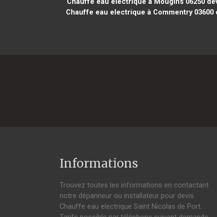
Chauffe eau electrique à Mougins 06250
dev
Chauffe eau electrique à Commentry 03600
d
Informations
Trouvez toutes les informations en contactant
notre dépanneur ou installateur pour devis
Chauffe eau electrique Saint Nicolas de Port.
Tarifs possible par téléphone suivant demande,