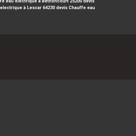
fe eau electrique à Bethoncourt 25200
devis
electrique à Lescar 64230
devis Chauffe eau