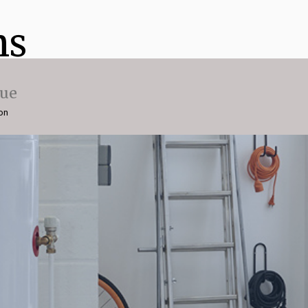
ns
que
ion