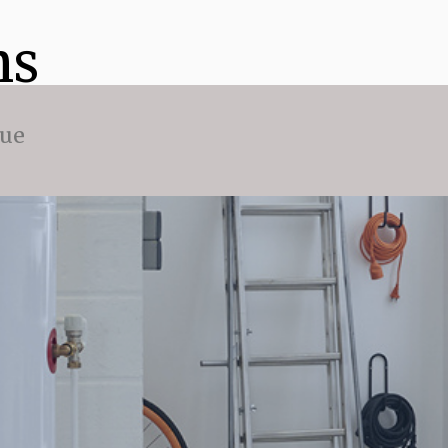
ns
que