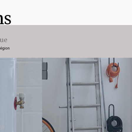
ns
que
région
'Or