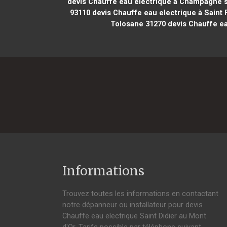
devis Chauffe eau electrique à Champagne 
93110
devis Chauffe eau electrique à Saint 
Tolosane 31270
devis Chauffe ea
Informations
Trouvez toutes les informations en contactant
notre dépanneur ou installateur pour devis
Chauffe eau electrique Saint Didier au Mont
d'Or. Tarifs possible par téléphone suivant