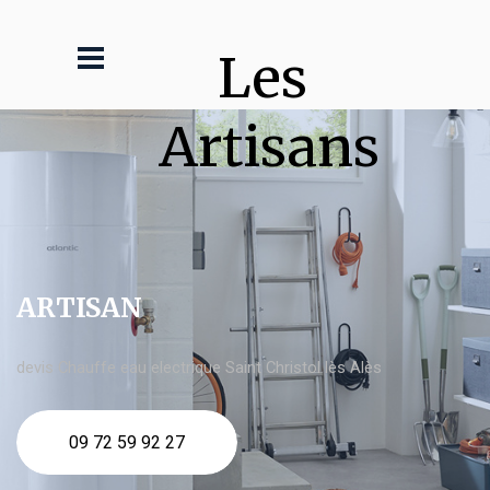
Les 
Artisans
ARTISAN
devis Chauffe eau electrique Saint Christol lès Alès
09 72 59 92 27