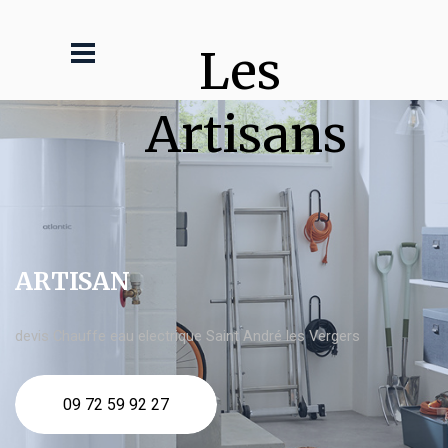
Les 
Artisans
ARTISAN
devis Chauffe eau electrique Saint André les Vergers
09 72 59 92 27