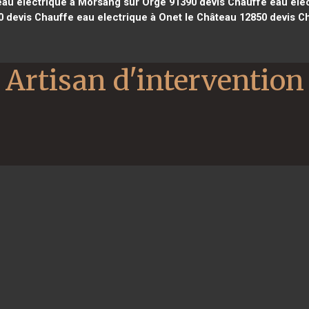
au electrique à Morsang sur Orge 91390
devis Chauffe eau elec
0
devis Chauffe eau electrique à Onet le Château 12850
devis Ch
Artisan d'intervention