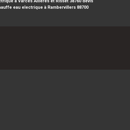
trique à Varces Allières et Risset 38760
devis
auffe eau electrique à Rambervillers 88700