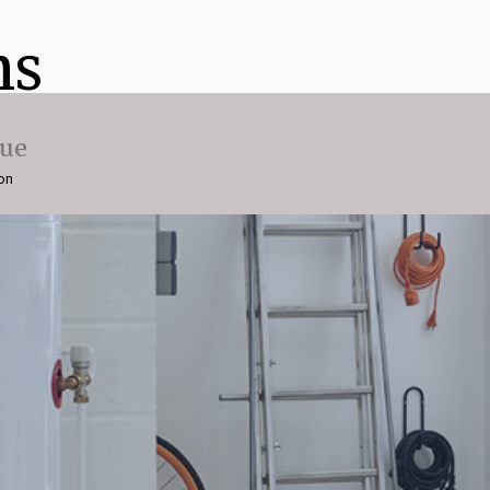
ns
que
ion