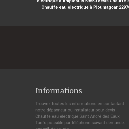
electrique à Amplepuis 69550
devis Chauffe e
Chauffe eau electrique à Ploumagoar 2297
Informations
Trouvez toutes les informations en contactant
notre dépanneur ou installateur pour devis
Chauffe eau electrique Saint André des Eaux.
Tarifs possible par téléphone suivant demande,
conseil, devis, etc.