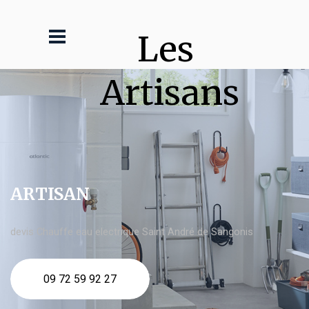
Les 
Artisans
ARTISAN
devis Chauffe eau electrique Saint André de Sangonis
09 72 59 92 27