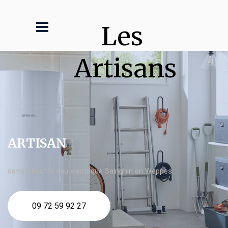
Les 
Artisans
ARTISAN
devis Chauffe eau electrique Sainghin en Weppes
09 72 59 92 27