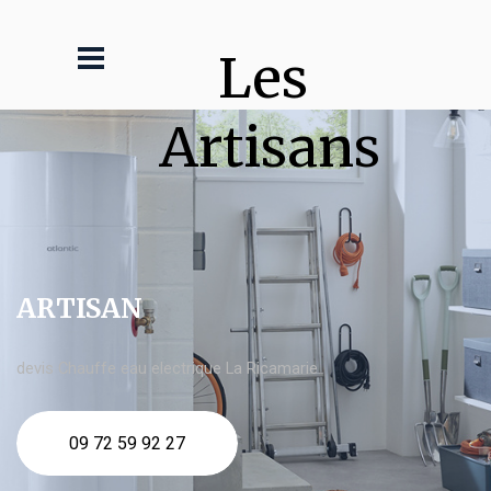
Les 
Artisans
ARTISAN
devis Chauffe eau electrique La Ricamarie
09 72 59 92 27