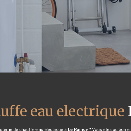
uffe eau electrique
ystème de chauffe-eau électrique à
Le Raincy
? Vous êtes au bon en