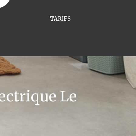
TARIFS
ectrique Le