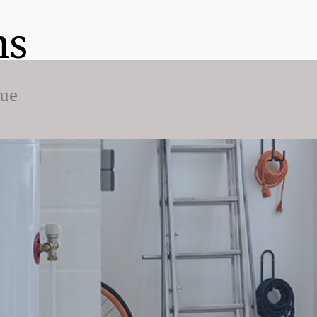
ns
que