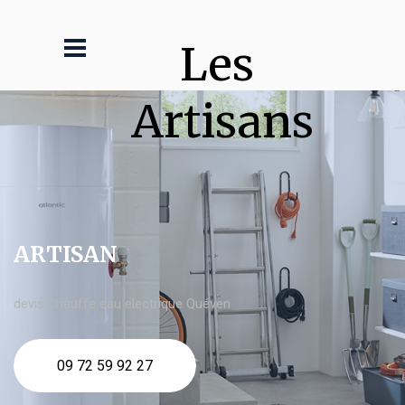
Les 
Artisans
ARTISAN
devis Chauffe eau electrique Quéven
09 72 59 92 27