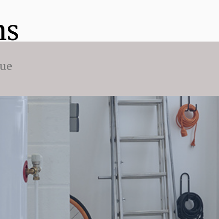
ns
que