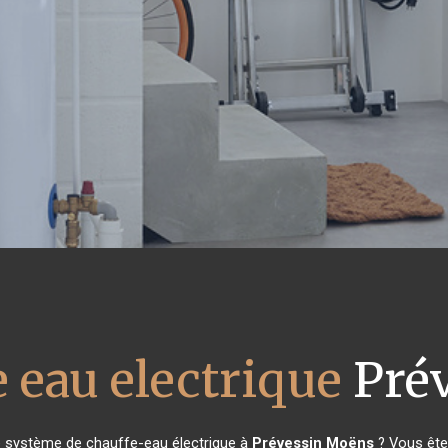
 eau electrique
Pré
e système de chauffe-eau électrique à
Prévessin Moëns
? Vous êtes