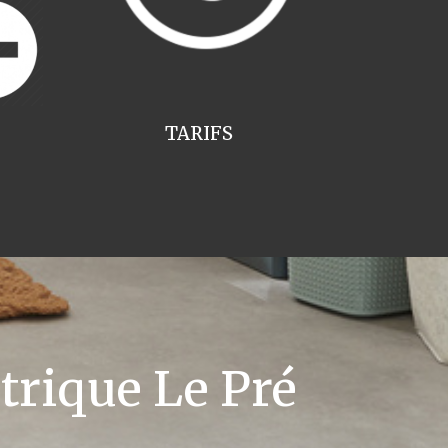
TARIFS
trique Le Pré