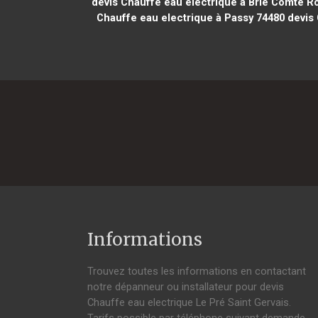
devis Chauffe eau electrique à Brie Comte R
Chauffe eau electrique à Passy 74480
devis 
Informations
Trouvez toutes les informations en contactant
notre dépanneur ou installateur pour devis
Chauffe eau electrique Le Pré Saint Gervais.
Tarifs possible par téléphone suivant demande,