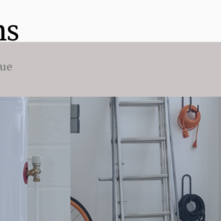
ns
que