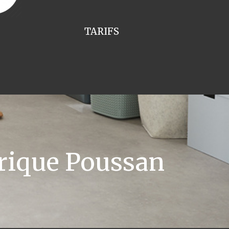
TARIFS
rique Poussan