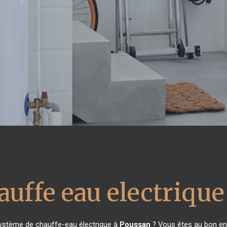
auffe eau electrique
système de chauffe-eau électrique à
Poussan
? Vous êtes au bon end