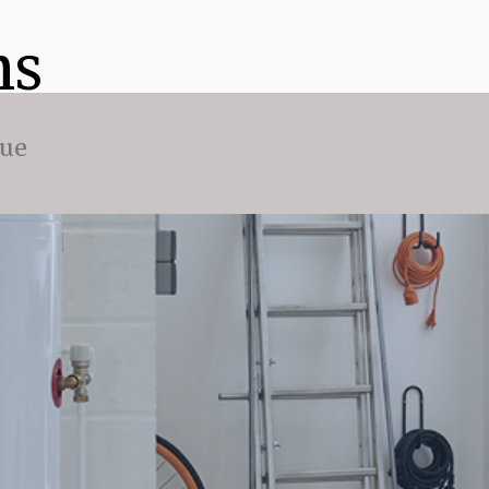
ns
que