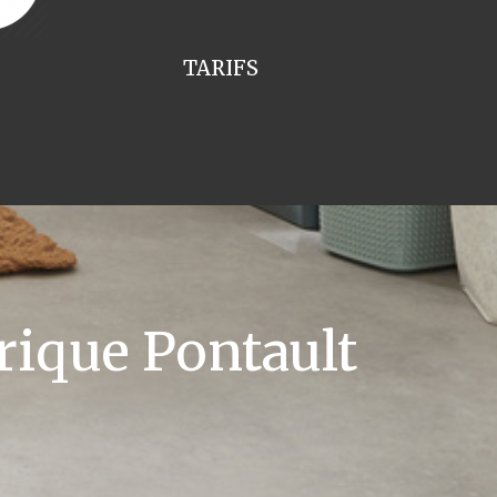
TARIFS
rique Pontault