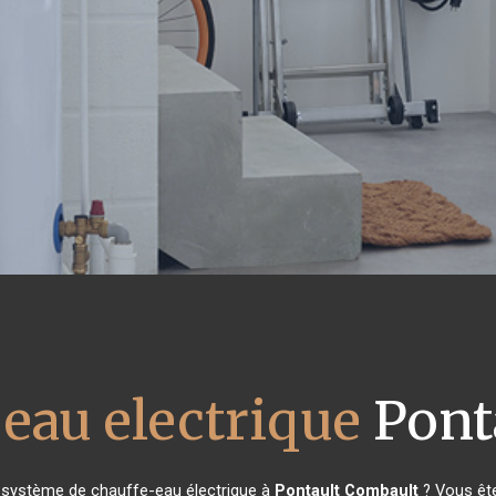
 eau electrique
Pont
e système de chauffe-eau électrique à
Pontault Combault
? Vous ête