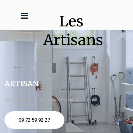
Les 
Artisans
ARTISAN
devis Chauffe eau electrique Plougastel Daoulas
09 72 59 92 27