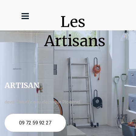
Les 
Artisans
ARTISAN
devis Chauffe eau electrique Ploërmel
09 72 59 92 27