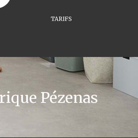
TARIFS
rique Pézenas