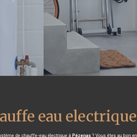
auffe eau electrique
système de chauffe-eau électrique à
Pézenas
? Vous êtes au bon end