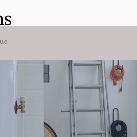
ns
que