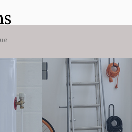
ns
que