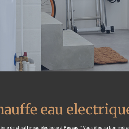
hauffe eau electriqu
stème de chauffe-eau électrique à
Pessac
? Vous êtes au bon endroi