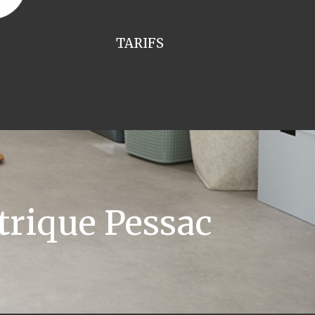
TARIFS
trique Pessac