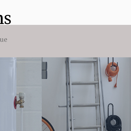
ns
que