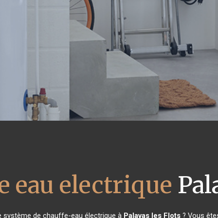
e eau electrique
Pala
re système de chauffe-eau électrique à
Palavas les Flots
? Vous êtes