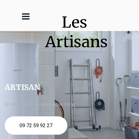
Les 
Artisans
ARTISAN
devis Chauffe eau electrique Osny
09 72 59 92 27