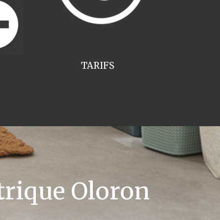
TARIFS
trique Oloron