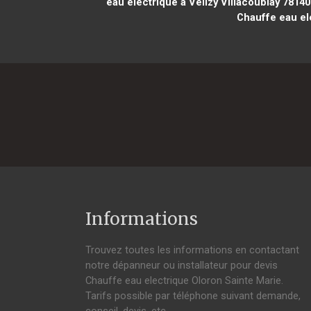
eau electrique à Vélizy Villacoublay 78140
Chauffe eau ele
Informations
Trouvez toutes les informations en contactant
notre dépanneur ou installateur pour devis
Chauffe eau electrique Oloron Sainte Marie.
Tarifs possible par téléphone suivant demande,
conseil, devis, etc.