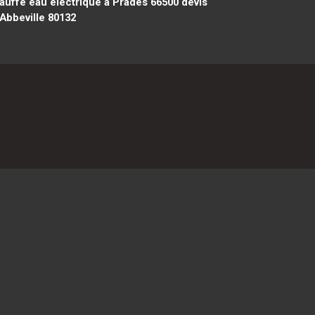
auffe eau electrique à Prades 66500
devis
Abbeville 80132