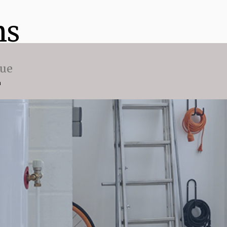
ns
que
n