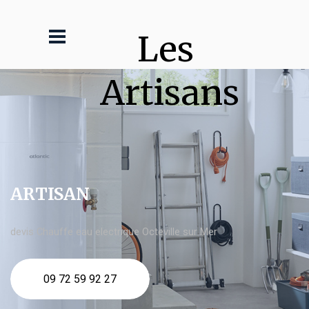
Les 
Artisans
ARTISAN
devis Chauffe eau electrique Octeville sur Mer
09 72 59 92 27