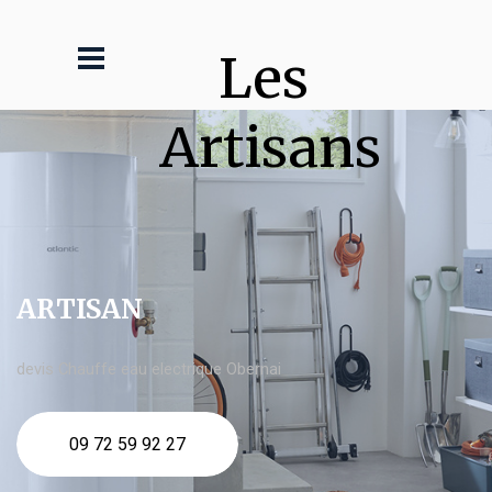
Les 
Artisans
ARTISAN
devis Chauffe eau electrique Obernai
09 72 59 92 27