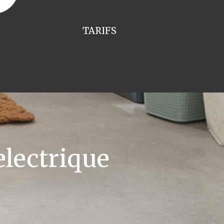
TARIFS
lectrique