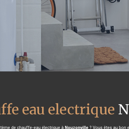
ffe eau electrique
N
stème de chauffe-eau électrique à
Nouzonville
? Vous êtes au bon e