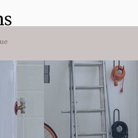
ns
que