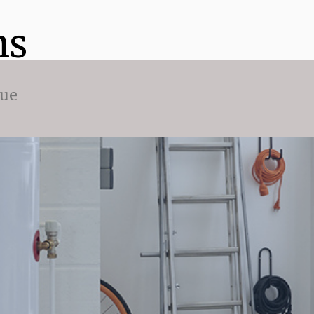
ns
que