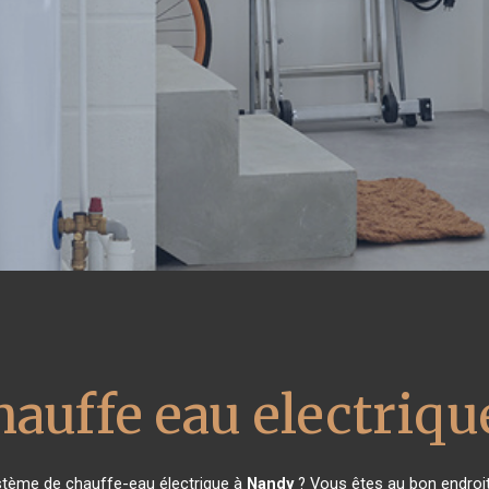
hauffe eau electriqu
stème de chauffe-eau électrique à
Nandy
? Vous êtes au bon endroit