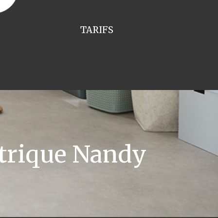
TARIFS
ctrique Nandy