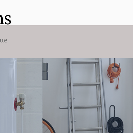
ns
que