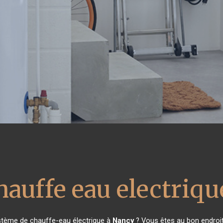
hauffe eau electriqu
stème de chauffe-eau électrique à
Nancy
? Vous êtes au bon endroit