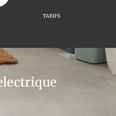
TARIFS
lectrique