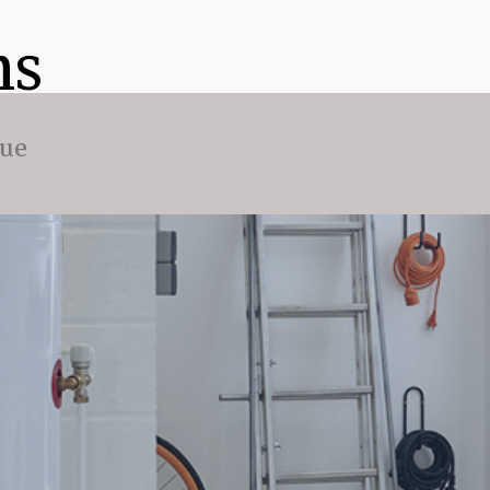
ns
que