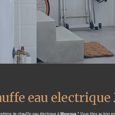
uffe eau electrique
système de chauffe-eau électrique à
Mouroux
? Vous êtes au bon end