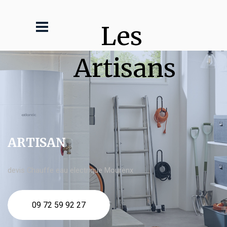
Les 
Artisans
ARTISAN
devis Chauffe eau electrique Mourenx
09 72 59 92 27